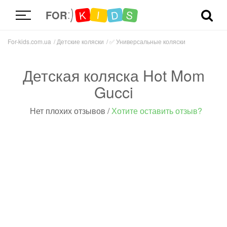
D
K
S
I
FOR
For-kids.com.ua
Детские коляски
✅
Универсальные коляски
Детская коляска Hot Mom
Gucci
Нет плохих отзывов
/
Хотите оставить отзыв?