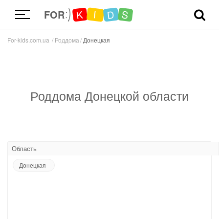
D
K
S
I
FOR
For-kids.com.ua
Роддома
Донецкая
Роддома Донецкой области
Область
Донецкая