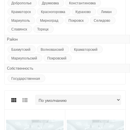
Доброполье
Дружковка
Константиновка
Краматорск
Красногоровка
Курахово
Лиман
Мариуполь
Мирноград
Покровск
Селидово
Славянск
Торецк
Район
Бахмутский
Волновахский
Краматорский
Мариупольский
Покровский
Собственность
Государственная