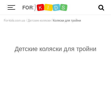
D
K
S
I
FOR
For-kids.com.ua
Детские коляски
Коляски для тройни
Детские коляски для тройни