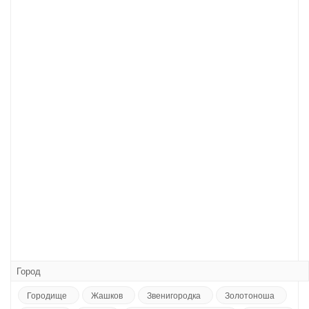
Город
Городище
Жашков
Звенигородка
Золотоноша