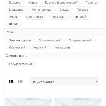
Каменка
Канев
Корсунь-Шевченковский
Лысянка
Маньковка
Монастырище
Смела
Тальное
Умань
Христиновка
Черкассы
Чернобай
Шпола
Район
Звенигородский
Золотоношский
Приднепровский
Сосновский
Уманский
Черкасский
Собственность
Государственная