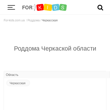
D
K
S
I
FOR
For-kids.com.ua
Роддома
Черкасская
Роддома Черкаской области
Область
Черкасская