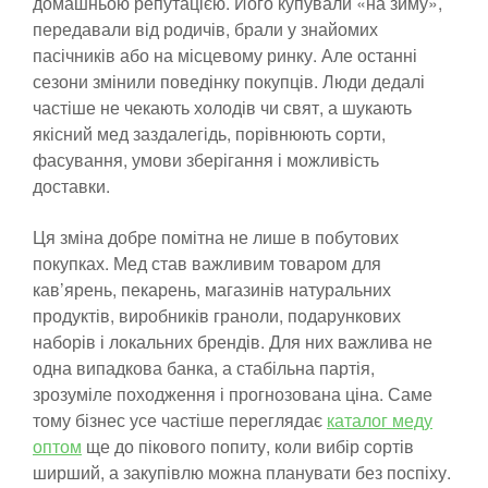
домашньою репутацією. Його купували «на зиму»,
передавали від родичів, брали у знайомих
пасічників або на місцевому ринку. Але останні
сезони змінили поведінку покупців. Люди дедалі
частіше не чекають холодів чи свят, а шукають
якісний мед заздалегідь, порівнюють сорти,
фасування, умови зберігання і можливість
доставки.
Ця зміна добре помітна не лише в побутових
покупках. Мед став важливим товаром для
кав’ярень, пекарень, магазинів натуральних
продуктів, виробників граноли, подарункових
наборів і локальних брендів. Для них важлива не
одна випадкова банка, а стабільна партія,
зрозуміле походження і прогнозована ціна. Саме
тому бізнес усе частіше переглядає
каталог меду
оптом
ще до пікового попиту, коли вибір сортів
ширший, а закупівлю можна планувати без поспіху.