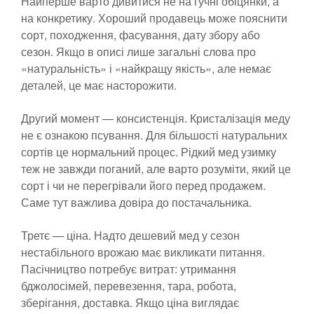
Найперше варто дивитися не на гучні обіцянки, а
на конкретику. Хороший продавець може пояснити
сорт, походження, фасування, дату збору або
сезон. Якщо в описі лише загальні слова про
«натуральність» і «найкращу якість», але немає
деталей, це має насторожити.
Другий момент — консистенція. Кристалізація меду
не є ознакою псування. Для більшості натуральних
сортів це нормальний процес. Рідкий мед узимку
теж не завжди поганий, але варто розуміти, який це
сорт і чи не перегрівали його перед продажем.
Саме тут важлива довіра до постачальника.
Третє — ціна. Надто дешевий мед у сезон
нестабільного врожаю має викликати питання.
Пасічництво потребує витрат: утримання
бджолосімей, перевезення, тара, робота,
зберігання, доставка. Якщо ціна виглядає