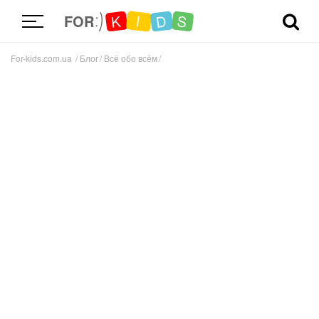
D
K
S
I
FOR
For-kids.com.ua
Блог
Всё обо всём