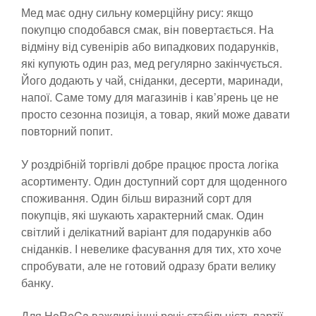
Мед має одну сильну комерційну рису: якщо
покупцю сподобався смак, він повертається. На
відміну від сувенірів або випадкових подарунків,
які купують один раз, мед регулярно закінчується.
Його додають у чай, сніданки, десерти, маринади,
напої. Саме тому для магазинів і кав’ярень це не
просто сезонна позиція, а товар, який може давати
повторний попит.
У роздрібній торгівлі добре працює проста логіка
асортименту. Один доступний сорт для щоденного
споживання. Один більш виразний сорт для
покупців, які шукають характерний смак. Один
світлий і делікатний варіант для подарунків або
сніданків. І невелике фасування для тих, хто хоче
спробувати, але не готовий одразу брати велику
банку.
Для HoReCa важливі інші речі: стабільність партії,