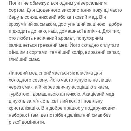
Попит не обмежується одним універсальним
сортом. Для щоденного використання покупці часто
беруть соняшниковий або квітковий мед. Він
зрозумілий за смаком, доступніший за ціною і добре
підходить до чаю, каш, домашньої випічки. Для тих,
хто любить насичений аромат, популярним
залишається гречаний мед. Його складно сплутати
з іншими сортами: темніший колір, виразний запах,
глибший смак.
Липовий мед сприймається як класика для
холодного сезону. Його часто купують не лише
через смак, а й через звичну асоціацію з чаєм,
турботою і домашньою аптечкою. Акацієвий мед
цінують за м’якість, світлий колір і повільну
кристалізацію. Він добре працює у подарункових
наборах і там, де потрібен делікатний смак без
різкої домінанти.