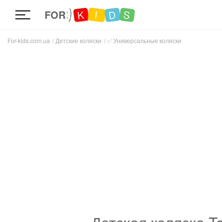
D
K
S
I
FOR
For-kids.com.ua
Детские коляски
✅
Универсальные коляски