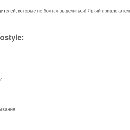
одителей, которые не боятся выделиться! Яркий привлекате
style:
ы"
дывания