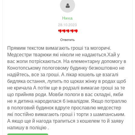
Ника
28.10.2023
Ответить
Прямим текстом вимагають гроші та могоричі.
Медсестри тварюки які ніколи не надаються.Хай у
вас жопи потріскаються. На елементарну допомогу в
Конотопському пологовому будинку безкоштовно не
надійтесь, все за гроші. А лікар кошель це взагалі
бидляка остання, лупить по щоках жінку в родах щоб
не кричала А потім ще в родзалі вимагае гроші за те
що прийняв роди. Мовби пологи в вас складні, якби
не я дитина народилася б інвалідом. Якщо потраплю
в пологовий будинок вдруге прославлю медсестер
які постійно вимагають гроші і торти з шампанським.
А якщо ще й нагода трапиться з кошелем то й заяву
напишу в поліцію .