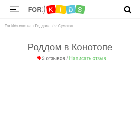
D
K
S
I
FOR
For-kids.com.ua
Роддома
✅
Сумская
Роддом в Конотопе
3 отзывов
/
Написать отзыв