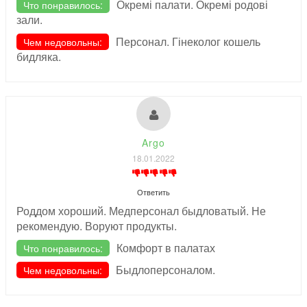
Окремі палати. Окремі родові
Что понравилось:
зали.
Персонал. Гінеколог кошель
Чем недовольны:
бидляка.
Argo
18.01.2022
Ответить
Роддом хороший. Медперсонал быдловатый. Не
рекомендую. Воруют продукты.
Комфорт в палатах
Что понравилось:
Быдлоперсоналом.
Чем недовольны: