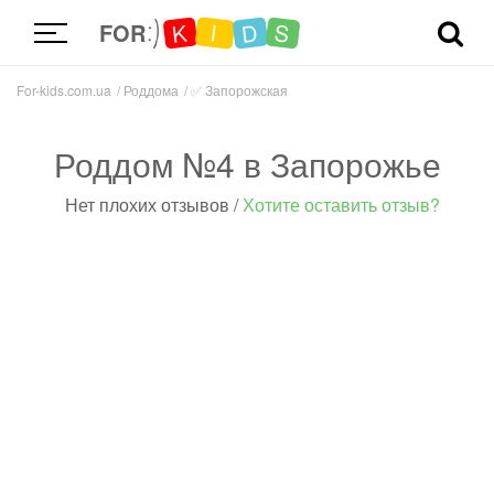
D
K
S
I
FOR
For-kids.com.ua
Роддома
✅
Запорожская
Роддом №4 в Запорожье
Нет плохих отзывов
/
Хотите оставить отзыв?