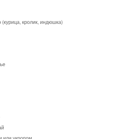
(курица, кролик, индюшка)
нье
е
ай
м или укропом