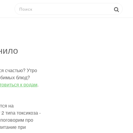
нило
ся счастью? Утро
любимых блюд?
товиться к родам
.
тся на
2 типа токсикоза -
 поговорим про
питание при