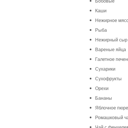
Бобовые
Каши
Нежирное мясо 
Рыба
Нежирный сыр
Вареные яйца
Галетное пече
Сухарики
Сухофрукты
Орехи
Бананы
Яблочное пюр
Ромашковый ч
Чай с фенхеле