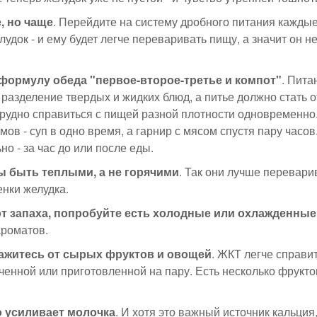
, но чаще
. Перейдите на систему дробного питания каждые 
лудок - и ему будет легче переваривать пищу, а значит он не
формулу обеда "первое-второе-третье и компот"
. Пита
разделение твердых и жидких блюд, а питье должно стать 
рудно справиться с пищей разной плотности одновременно.
мов - суп в одно время, а гарнир с мясом спустя пару часов
но - за час до или после еды.
 быть теплыми, а не горячими
. Так они лучше перевари
нки желудка.
от запаха, попробуйте есть холодные или охлажденны
ароматов.
ажитесь от сырых фруктов и овощей
. ЖКТ легче справи
еченной или приготовленной на пару. Есть несколько фрукто
о усиливает молочка
. И хотя это важный источник кальция