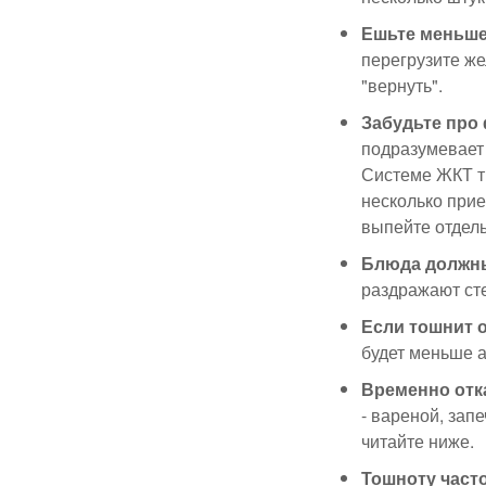
Ешьте меньше
перегрузите же
"вернуть".
Забудьте про 
подразумевает 
Системе ЖКТ т
несколько прие
выпейте отдель
Блюда должны
раздражают сте
Если тошнит 
будет меньше 
Временно отк
- вареной, зап
читайте ниже.
Тошноту част