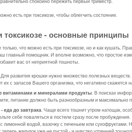
сравнительно спокойно пережить первый триместр.
ожно есть при токсикозе, чтобы облегчить состояние.
и токсикозе - основные принципы
 только, что можно есть при токсикозе, но и как кушать. П
аш главный помощник. И вполне возможно, что простое из
збавит вас от неприятной тошноты.
Для развития крошки нужно множество полезных веществ. 
т их с запасов Вашего организма, что негативно скажется н
е витаминами и минералами продукты
. В поисках инфор
ните, питание должно быть разнообразным и максимально 
- еда до завтрака
. Чаще всего тошнит утром натощак, осо
льте себе поваляться в постели сразу после пробуждения.
 с лимонной водой, вазочку с печеньем или сухофруктами. 
: теперь желудок уже не пустой - и чувство утренней тошно