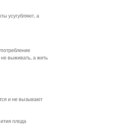
кты усугубляют, а
употребление
 не выживать, а жить
тся и не вызывают
вития плода