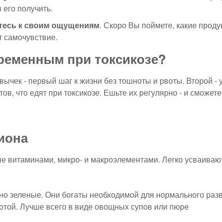
 его получить.
есь к своим ощущениям
. Скоро Вы поймете, какие проду
т самочувствие.
еременным при токсикозе?
чек - первый шаг к жизни без тошноты и рвоты. Второй - 
ов, что едят при токсикозе. Ешьте их регулярно - и сможете
иона
ые витаминами, микро- и макроэлементами. Легко усваиваю
но зеленые. Они богаты необходимой для нормального раз
отой. Лучше всего в виде овощных супов или пюре