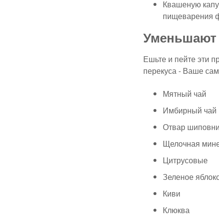
Квашеную капус
пищеварения 
Уменьшают
Ешьте и пейте эти п
перекуса - Ваше сам
Мятный чай
Имбирный чай
Отвар шиповн
Щелочная мин
Цитрусовые
Зеленое яблок
Киви
Клюква