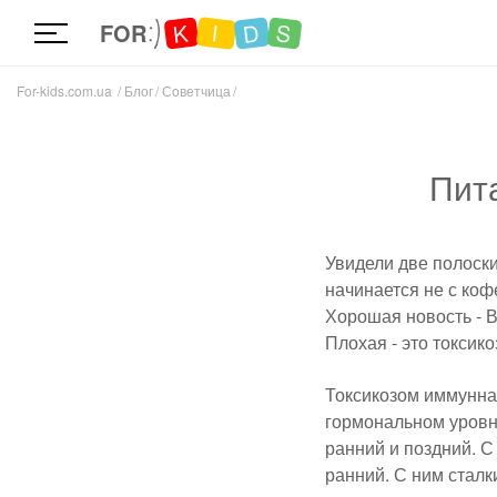
D
K
S
I
FOR
For-kids.com.ua
Блог
Советчица
Пит
Увидели две полоски
начинается не с коф
Хорошая новость - 
Плохая - это токсико
Токсикозом иммунная
гормональном уровне
ранний и поздний. С
ранний. С ним сталк