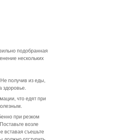
равильно подобранная
менение нескольких
Не получив из еды,
а здоровье.
мации, что едят при
полезным.
бенно при резком
 Поставьте возле
Не вставая съешьте
ты должно отступить.