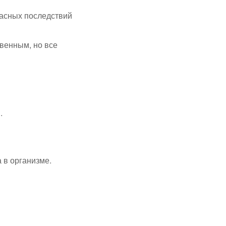
опасных последствий
твенным, но все
.
 в организме.