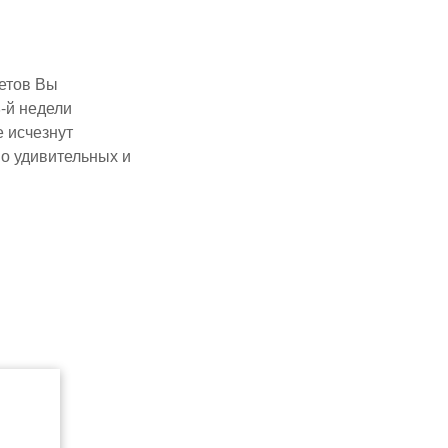
ветов Вы
-й недели
е исчезнут
о удивительных и