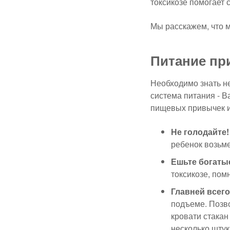
токсикозе помогает 
Мы расскажем, что м
Питание пр
Необходимо знать не
система питания - В
пищевых привычек и
Не голодайте!
ребенок возьме
Ешьте богаты
токсикозе, пом
Главней всего 
подъеме. Позво
кровати стакан
несколько штук