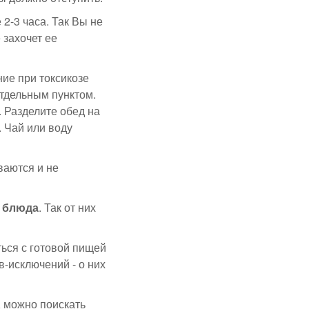
2-3 часа. Так Вы не
 захочет ее
ние при токсикозе
отдельным пунктом.
 Разделите обед на
. Чай или воду
ваются и не
е блюда
. Так от них
ться с готовой пищей
в-исключений - о них
, можно поискать