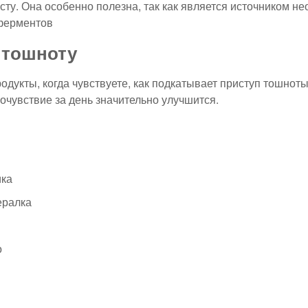
ту. Она особенно полезна, так как является источником н
ферментов
 тошноту
родукты, когда чувствуете, как подкатывает приступ тошноты
очувствие за день значительно улучшится.
ика
ералка
о