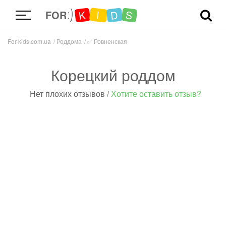
D
K
S
I
FOR
For-kids.com.ua
Роддома
✅
Ровненская
Корецкий роддом
Нет плохих отзывов
/
Хотите оставить отзыв?