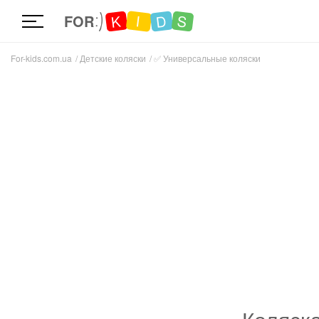
D
K
S
I
FOR
For-kids.com.ua
Детские коляски
✅
Универсальные коляски