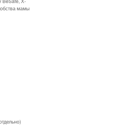
 BeSafe, Х-
удобства мамы
отдельно)