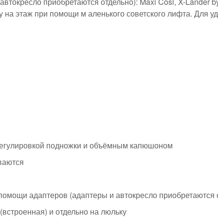
втокресло приобретаются отдельно): Maxi Cosi, X-Lander by
ку на этаж при помощи м аленького советского лифта. Для 
 регулировкой подножки и объёмным капюшоном
ваются
 помощи адаптеров (адаптеры и автокресло приобретаются 
 (встроенная) и отдельно на люльку