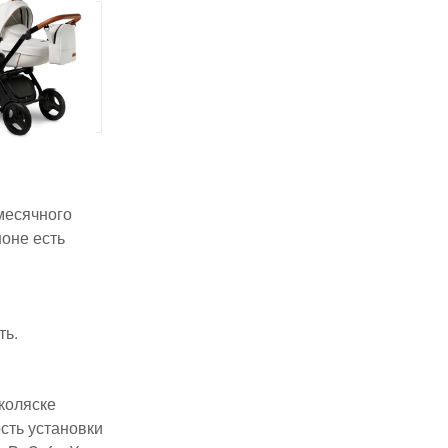
месячного
оне есть
ть.
коляске
сть установки