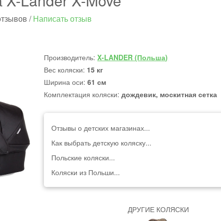
а X-Lander X-Move
отзывов
/
Написать отзыв
Производитель:
X-LANDER (Польша)
Вес коляски:
15 кг
Ширина оси:
61 см
Комплектация коляски:
дождевик, москитная сетка
Отзывы о детских магазинах...
Как выбрать детскую коляску...
Польские коляски...
Коляски из Польши...
ДРУГИЕ КОЛЯСКИ