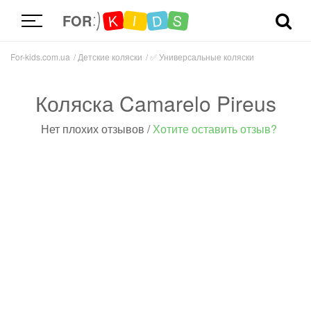
D
K
S
I
FOR
For-kids.com.ua
Детские коляски
✅
Универсальные коляски
Коляска Camarelo Pireus
Нет плохих отзывов
/
Хотите оставить отзыв?