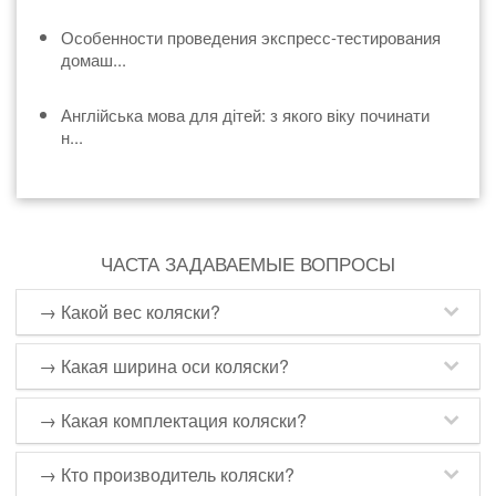
Особенности проведения экспресс-тестирования
домаш...
Англійська мова для дітей: з якого віку починати
н...
ЧАСТА ЗАДАВАЕМЫЕ ВОПРОСЫ
→ Какой вес коляски?
→ Какая ширина оси коляски?
Коляска Adamex Katrina — её вес составляет 17 кг.
→ Какая комплектация коляски?
Коляска Adamex Katrina имеет ширину оси всего
→ Кто производитель коляски?
лишь 59 см.