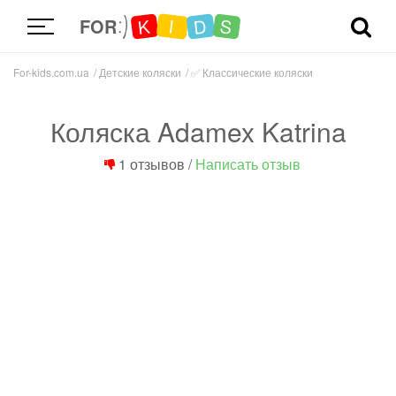
D
K
S
I
FOR
For-kids.com.ua
Детские коляски
✅
Классические коляски
Коляска Adamex Katrina
1 отзывов
/
Написать отзыв