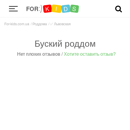
D
K
S
I
FOR
For-kids.com.ua
Роддома
✅
Львовская
Буский роддом
Нет плохих отзывов
/
Хотите оставить отзыв?