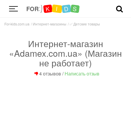
D
K
S
I
FOR
For-kids.com.ua
Интернет-магазины
✅
Детские товары
Интернет-магазин
«Adamex.com.ua» (Магазин
не работает)
4 отзывов
/
Написать отзыв