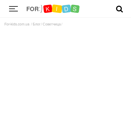
D
K
S
I
FOR
For-kids.com.ua
Блог
Советчица