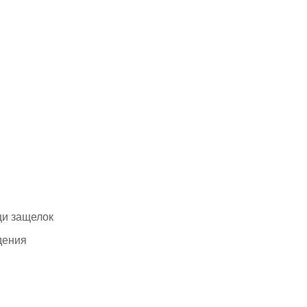
щи защелок
дения