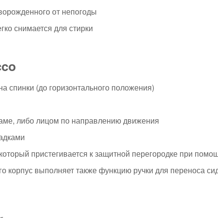
оворожденного от непогоды
гко снимается для стирки
cco
на спинки (до горизонтального положения)
маме, либо лицом по направлению движения
ладками
который пристегивается к защитной перегородке при помо
о корпус выполняет также функцию ручки для переноса си