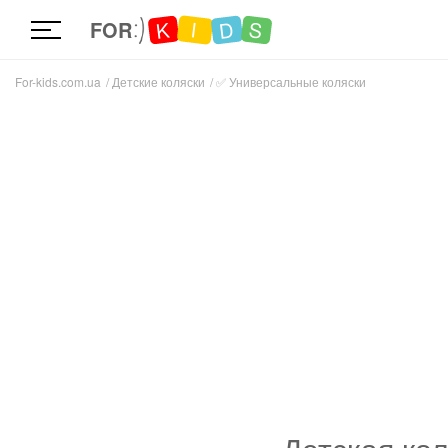
D
K
S
I
FOR
For-kids.com.ua
Детские коляски
✅
Универсальные коляски