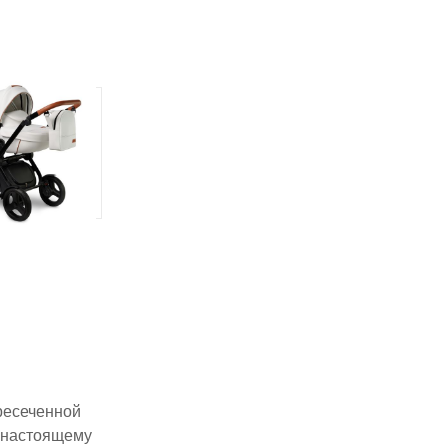
ересеченной
о-настоящему