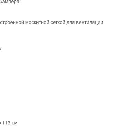
бампера;
строенной москитной сеткой для вентиляции
м
о 113 см