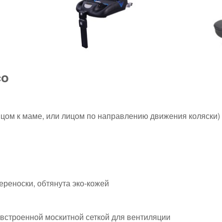
co
ицом к маме, или лицом по направлению движения коляски)
реноски, обтянута эко-кожей
встроенной москитной сеткой для вентиляции