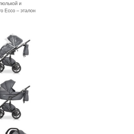
люлькой и
ro Ecco – эталон