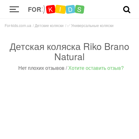
D
K
S
I
FOR
For-kids.com.ua
Детские коляски
✅
Универсальные коляски
Детская коляска Riko Brano
Natural
Нет плохих отзывов
/
Хотите оставить отзыв?