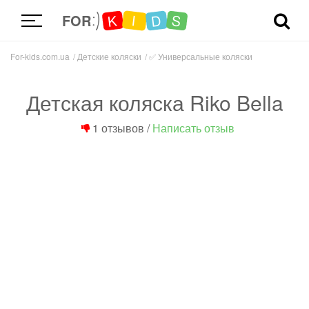
D
K
S
I
FOR
For-kids.com.ua
Детские коляски
✅
Универсальные коляски
Детская коляска Riko Bella
1 отзывов
/
Написать отзыв