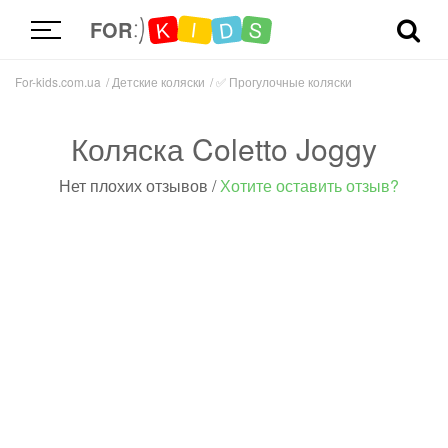
D
K
S
I
FOR
For-kids.com.ua
Детские коляски
✅
Прогулочные коляски
Коляска Coletto Joggy
Нет плохих отзывов
/
Хотите оставить отзыв?