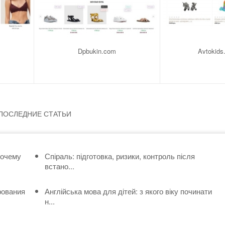
Dpbukin.com
Avtokids
ПОСЛЕДНИЕ СТАТЬИ
почему
Спіраль: підготовка, ризики, контроль після
встано...
рования
Англійська мова для дітей: з якого віку починати
н...