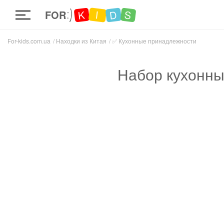
D
K
S
I
FOR
For-kids.com.ua
Находки из Китая
✅
Кухонные принадлежности
Набор кухонны