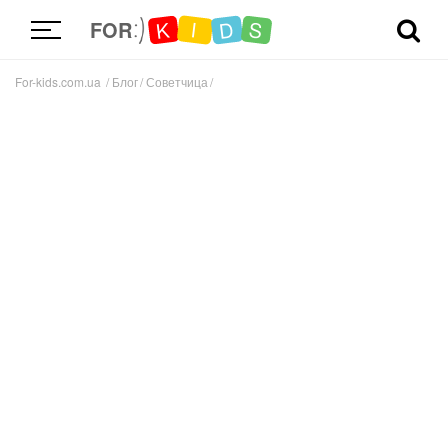
D
K
S
I
FOR
For-kids.com.ua
Блог
Советчица