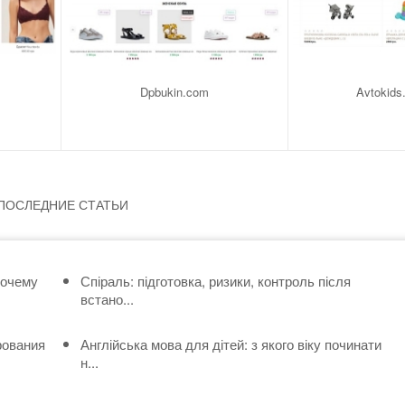
Dpbukin.com
Avtokids
ПОСЛЕДНИЕ СТАТЬИ
почему
Спіраль: підготовка, ризики, контроль після
встано...
рования
Англійська мова для дітей: з якого віку починати
н...