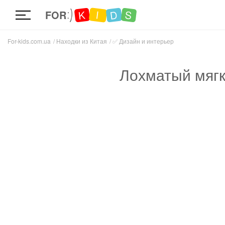
D
K
S
I
FOR
For-kids.com.ua
Находки из Китая
✅
Дизайн и интерьер
Лохматый мягк