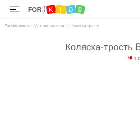
D
K
S
I
FOR
For-kids.com.ua
Детские коляски
✅
Коляски-трости
Коляска-трость B
1 