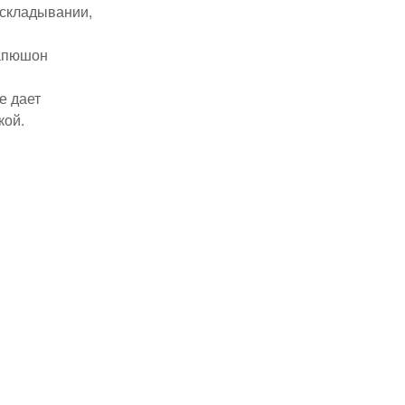
 складывании,
капюшон
е дает
кой.