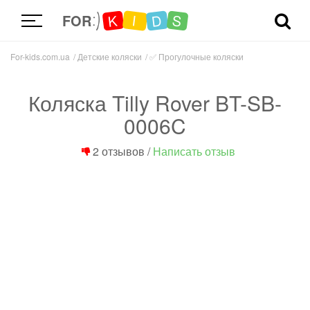
D
K
S
I
FOR
For-kids.com.ua
Детские коляски
✅
Прогулочные коляски
Коляска Tilly Rover BT-SB-
0006C
2 отзывов
/
Написать отзыв