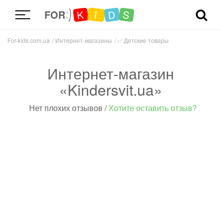
D
K
S
I
FOR
For-kids.com.ua
Интернет-магазины
✅
Детские товары
Интернет-магазин
«Kindersvit.ua»
Нет плохих отзывов
/
Хотите оставить отзыв?