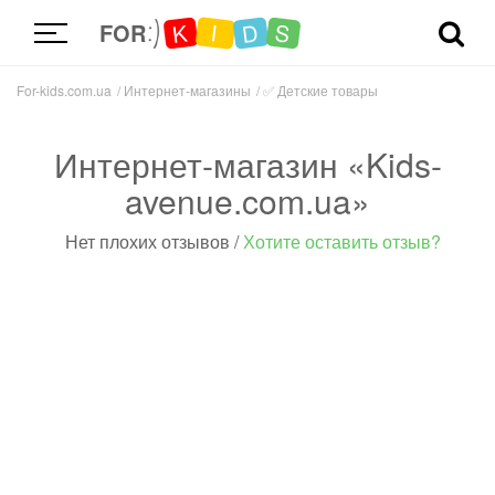
D
K
S
I
FOR
For-kids.com.ua
Интернет-магазины
✅
Детские товары
Интернет-магазин «Kids-
avenue.com.ua»
Нет плохих отзывов
/
Хотите оставить отзыв?