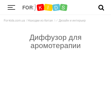
D
K
S
I
FOR
For-kids.com.ua
Находки из Китая
✅
Дизайн и интерьер
Диффузор для
аромотерапии