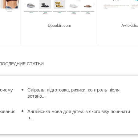
Dpbukin.com
Avtokids
ПОСЛЕДНИЕ СТАТЬИ
почему
Спіраль: підготовка, ризики, контроль після
встано...
рования
Англійська мова для дітей: з якого віку починати
н...