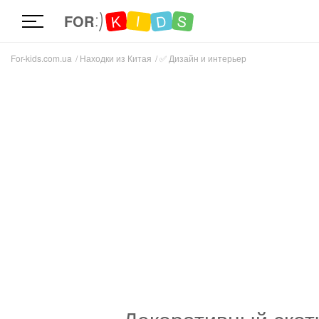
D
K
S
I
FOR
For-kids.com.ua
Находки из Китая
✅
Дизайн и интерьер