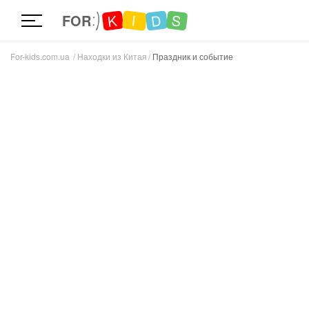
D
K
S
I
FOR
For-kids.com.ua
Находки из Китая
Праздник и событие