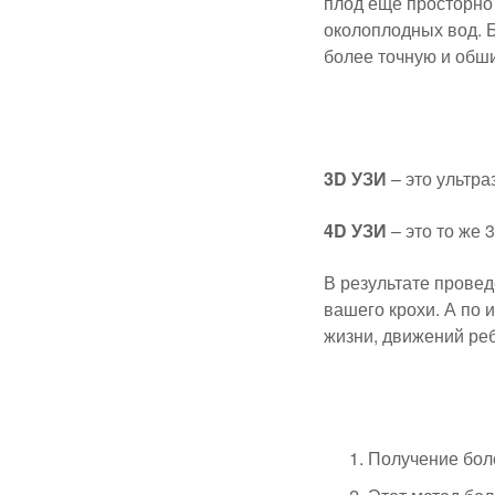
плод ещё просторно 
околоплодных вод. 
более точную и обш
3D УЗИ
– это ультра
4D УЗИ
– это то же 
В результате прове
вашего крохи. А по 
жизни, движений реб
Получение бол