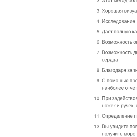
Этот метод бо
Хорошая визуал
Исследование п
Дает полную ка
Возможность оп
Возможность д
сердца
Благодаря запи
С помощью про
наиболее отчет
При задействов
ножек и ручек,
Определение по
Вы увидите пов
получите море 