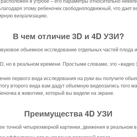
расположен в утробе – его параметры относительно невели
Благодаря этому ребеночек свободноподвижный, что дает в
ирную визуализацию.
В чем отличие 3D и 4D УЗИ?
звуковое объемное исследование отдельных частей плода и 
3D, но в реальном времени. Простыми словами, это «видео
дения первого вида исследования на руки вы получите об
итогу второго вида вам дадут объемную видеозапись того м
еночка в животике, который вы видели на экране.
Преимущества 4D УЗИ
ее точной четырехмерной картинки, движения в реальном 