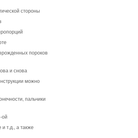
тической стороны
з
 пропорций
оте
 врожденных пороков
ова и снова
онструкции можно
онечности, пальчики
-ой
 т.д., а также