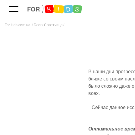
D
K
S
I
FOR
For-kids.com.ua
Блог
Советчица
В наши дни прогресс
ближе со своим нас
было сложно даже о
всех.
Сейчас данное исс
Оптимальное врем