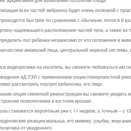
лее эффективен для выявления патологий плода
изация всех частей эмбриона будет очень полезной с прак
роводится быстрее по сравнению с обычным, почти в 6 ра
ртину надлежащего расположения частей тела, а также их
ределить пол ребенка независимо от его положения в жив
иагностики аномалий лица, центральной нервной системы,
си видеоролика на носитель, вы сможете любоваться им сн
ведения 4Д УЗИ с применением опции поверхностной рек
ливо рассмотреть портрет ребеночка, его лицо
ании опции скелетной реконструкции вы сможете увидеть к
 строение позвоночника и косточки крошки
ла становится вероятным уже с 11 недели, а точным – с 15
еденческие реакции малыша, его мимику, улыбку, моргание и
позитива от увиденного