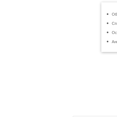
Об
Сп
Ос
Ан